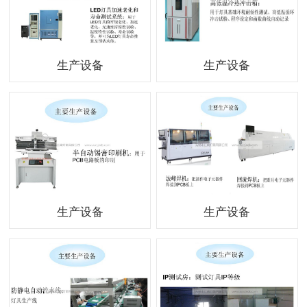
生产设备
生产设备
生产设备
生产设备